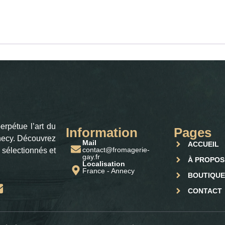
rpétue l’art du
Information
Pages
necy. Découvrez
Mail
ACCUEIL
contact@fromagerie-
 sélectionnés et
gay.fr
À PROPOS
Localisation
France - Annecy
BOUTIQUE
CONTACT